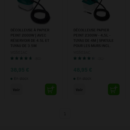
DÉCOLLEUSE À PAPIER
DÉCOLLEUSE PAPIER
PEINT 2000W | AVEC
PEINT 2300W - 4,5L -
RÉSERVOIR DE 4.5L ET
TUYAU DE 4M | SPATULE
TUYAU DE 3.5M
POUR LES MURS INCL.
WS501AC
WS503AC
(60)
(31)
38,95 €
48,95 €
En stock
En stock
Voir
Voir
1
Vous lisez actuellement la page