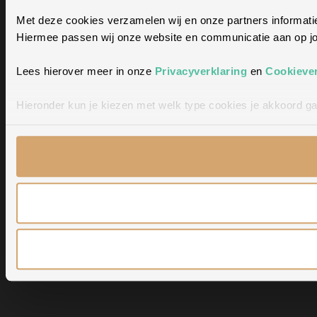
Met deze cookies verzamelen wij en onze partners informatie
Hiermee passen wij onze website en communicatie aan op jou
Lees hierover meer in onze
Privacyverklaring
en
Cookiever
Hieronder kun je kiezen met welk type cookies je akkoord ga