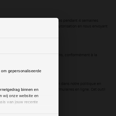
 travail. Nous conservons ces données pendant 4 semaines
us pouvez toujours retirer cette autorisation en nous envoyant
onservons ces données pendant 7 ans, conformément à la
n om gepersonaliseerde
uverez les périodes de conservation dans notre politique en
t utiliser ReCAPTCHA dans ses formulaires en ligne. Cet outil
ernetgedrag binnen en
n wij onze website en
sis van jouw recente