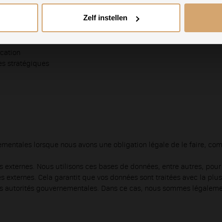
tains services ont accès à vos données personnelles.
rivacyverklaring
en
Cookieverklaring
.
Zelf instellen
welk type cookies je akkoord gaat.
cation
es stratégiques
ementales lorsque nous avons une obligation légale de le faire, c
externes. Nous utilisons ces bases de données, entre autres, pour
externes. Cela garantit que vos données sont traitées avec la plus g
s autorités gouvernementales. Dans ce cas, nous sommes légaleme