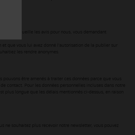
aire, qui recueille les avis pour nous, vous demandant
 et que vous lui avez donné l'autorisation de la publier sur
ouhaitiez les rendre anonymes.
us pouvons être amenés à traiter ces données parce que vous
 de contact. Pour les données personnelles incluses dans notre
est plus longue que les délais mentionnés ci-dessus, en raison
s ne souhaitez plus recevoir notre newsletter, vous pouvez