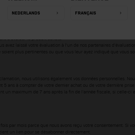
NEDERLANDS
FRANÇAIS
tion de la clientèle. Vous recevrez donc un courriel de notre parten
t d'évaluer le produit acheté.
 avez laissé votre évaluation à l'un de nos partenaires d'évaluation
e soient plus pertinentes ou que vous leur ayez indiqué que vous s
éclamation, nous utilisons également vos données personnelles. No
5 ans à compter de votre dernier achat ou de votre dernière prise
 un maximum de 7 ans après la fin de l'année fiscale, si celle-ci 
is par mois parce que nous avons reçu votre consentement. Si vou
ent un lien pour se désabonner directement.