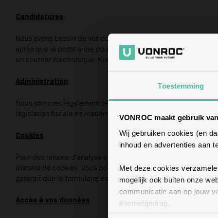
Candidatures
Nous avons besoin de vos données personnelles pour traiter l
après que le poste a été pourvu, à moins que vous ne nous aut
un courrier électronique. Nous supprimerons alors immédiate
Administration
Toestemming
Nous sommes légalement tenus de conserver vos données perso
législation fiscale en matière de conservation.
VONROC maakt gebruik van
Wij gebruiken cookies (en d
Cookies
inhoud en advertenties aan t
Pour des raisons d'analyse et de publicité, nous plaçons des c
matière de cookies. Vous pouvez toujours modifier vos paramèt
Met deze cookies verzamelen 
garantit que le formulaire est rempli par une personne réelle e
mogelijk ook buiten onze web
communicatie aan op jouw vo
Accès à vos données
internetgedrag.