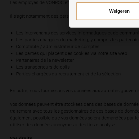
Les employés de VONROC et les tiers, qui nous fournissent cer
Lees hierover meer in onze
P
Weigeren
Il s'agit notamment des personnes suivantes:
Hieronder kun je kiezen met 
Les intervenants des services informatiques et de communi
Les parties chargées du marketing, y compris les partenair
Comptable / administrateur de comptes
Les parties qui placent des cookies via notre site web
Partenaires de la newsletter
Les transporteurs de colis
Parties chargées du recrutement et de la sélection
En outre, nous fournissons vos données aux autorités gouvern
Vos données peuvent être stockées dans des bases de données 
traitement avec tous les gestionnaires de ces bases de données 
également possible que vos données soient demandées par le
utiliser des données anonymes à des fins d'analyse.
Vos droits