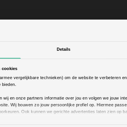
es candidatures en vue de la conclusion éventuelle d'un contrat de
orisiez à conserver vos données après que le poste a été pourvu. Vo
ment vos données.
Details
nnelles dans le cadre de notre administration financière. Nous c
 cookies
aarmee vergelijkbare technieken) om de website te verbeteren e
e bieden.
ookies parce que nous avons un intérêt légitime à le faire. Vous tro
res de cookies via le navigateur. En outre, le site web VONROC peu
wij en onze partners informatie over jou en volgen we jouw int
t non par un robot.
site. Wij bouwen zo jouw persoonlijke profiel op. Hiermee passe
orkeuren. Ook kunnen we gerichte advertenties laten zien op ba