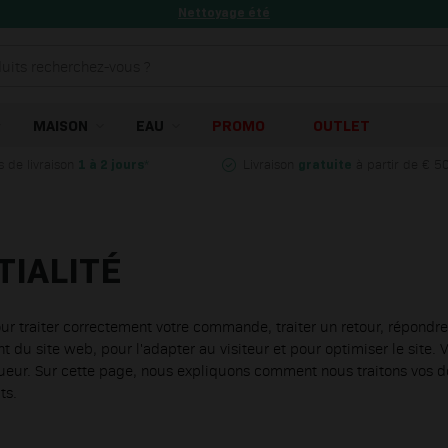
Nettoyage été
MAISON
EAU
PROMO
OUTLET
s de livraison
*
Livraison
à partir de € 5
1 à 2 jours
gratuite
TIALITÉ
 traiter correctement votre commande, traiter un retour, répondre
t du site web, pour l'adapter au visiteur et pour optimiser le sit
ueur. Sur cette page, nous expliquons comment nous traitons vos do
ts.